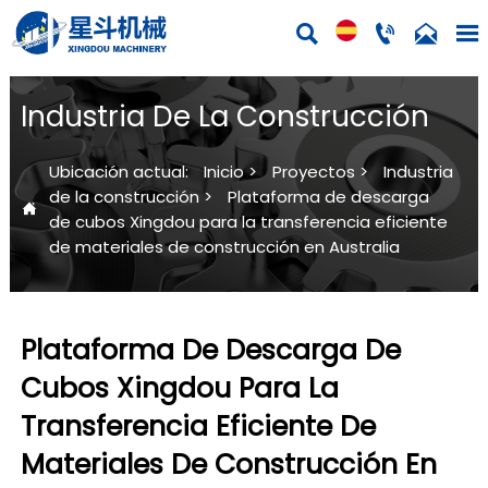




Industria De La Construcción
Ubicación actual:
Inicio
>
Proyectos
>
Industria
de la construcción
>
Plataforma de descarga

de cubos Xingdou para la transferencia eficiente
de materiales de construcción en Australia
Plataforma De Descarga De
Cubos Xingdou Para La
Transferencia Eficiente De
Materiales De Construcción En