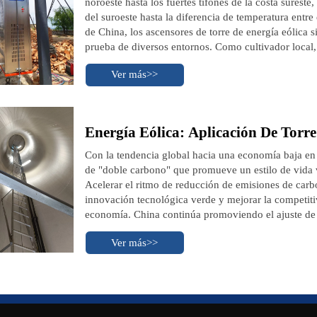
noroeste hasta los fuertes tifones de la costa sureste
del suroeste hasta la diferencia de temperatura entre 
de China, los ascensores de torre de energía eólica 
prueba de diversos entornos. Como cultivador local
condiciones de trabajo de la energía eólica de Chin
Ver más>>
de torres elevadoras para los clientes nacionales, qu
para un funcionamiento y mantenimiento eficientes y
escenario.
Energía Eólica: Aplicación De Torr
Con la tendencia global hacia una economía baja en
de "doble carbono" que promueve un estilo de vida 
Acelerar el ritmo de reducción de emisiones de carb
innovación tecnológica verde y mejorar la competitiv
economía. China continúa promoviendo el ajuste de la
desarrollando vigorosamente energías renovables, ac
Ver más>>
de proyectos de bases eólicas a gran escala en áreas 
esforzándose por tener en cuenta la sincronización 
transformación verde; nuestra empresa también ha i
energía eólica.