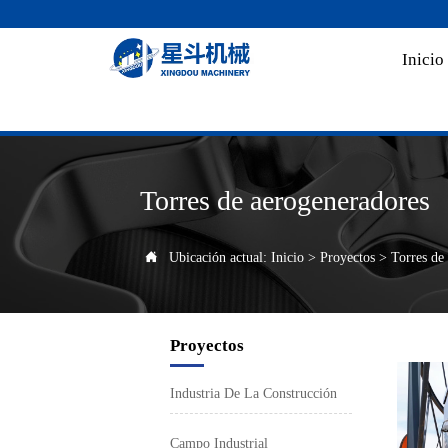
Inicio
Torres de aerogeneradores
Ubicación actual:
Inicio
>
Proyectos
>
Torres de

Proyectos
Industria De La Construcción
Campo Industrial