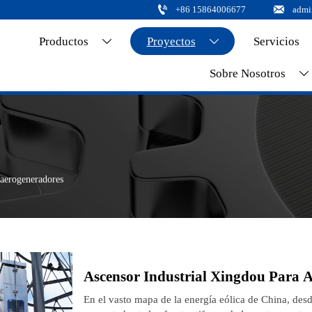


+86 15864006677
admi
Productos
Proyectos
Servicios


Sobre Nosotros

 aerogeneradores
Ascensor Industrial Xingdou Para A
En el vasto mapa de la energía eólica de China, desde