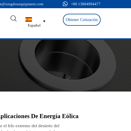

n@xingdouequipment.com
+86 13884994477

Obtener Cotización

Español
plicaciones De Energía Eólica
 el frío extremo del desierto del