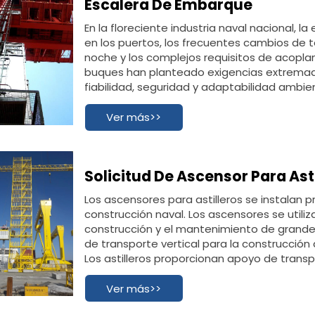
Escalera De Embarque
En la floreciente industria naval nacional, l
en los puertos, los frecuentes cambios de t
noche y los complejos requisitos de acoplam
buques han planteado exigencias extrema
fiabilidad, seguridad y adaptabilidad ambien
de a bordo. Como proveedor de servicios lo
campo de los accesorios navales, nuestras
Ver más>>
escaleras de embarque para buques para cl
convirtiendo en un canal eficiente y seguro
con la capacidad de "adaptación a escenar
Solicitud De Ascensor Para Ast
Los ascensores para astilleros se instalan 
construcción naval. Los ascensores se utiliz
construcción y el mantenimiento de grande
de transporte vertical para la construcción d
Los astilleros proporcionan apoyo de transpo
mantenimiento y la construcción de buques,
trabajadores llevar herramientas dentro y fu
Ver más>>
cubierta. Las escaleras de embarque fijas