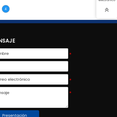
estabilidad de uso frecuente.

4
NSAJE
Presentación