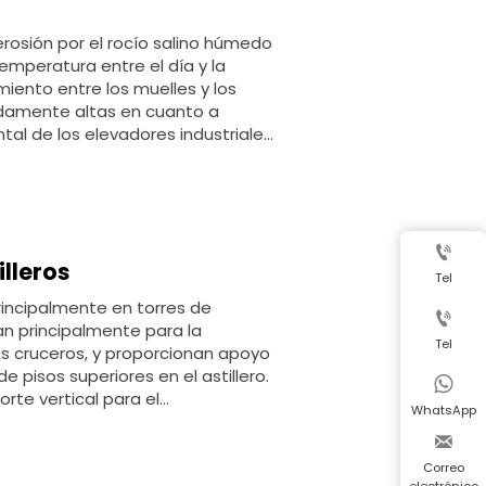
a erosión por el rocío salino húmedo
emperatura entre el día y la
iento entre los muelles y los
damente altas en cuanto a
tal de los elevadores industriales
cales con gran experiencia en el
 soluciones personalizadas de
ientes nacionales se están
 que conecta el muelle y el buque
ios completos".

illeros
Tel
principalmente en torres de

an principalmente para la
Tel
s cruceros, y proporcionan apoyo
e pisos superiores en el astillero.

rte vertical para el
WhatsApp
 y es conveniente para los

era del nivel del muelle o de la
 son adecuadas para lugares de
Correo
electrónico