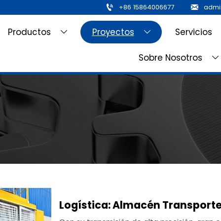

+86 15864006677

Productos
Proyectos
Servicios


Sobre Nosotros

Logística: Almacén Transporte