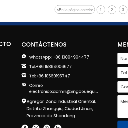
operación a largo plazo para garantizar la 
<
En la página anterior
1
2
3
CTO
CONTÁCTENOS
ME

WhatsApp: +86 13884994477

Tel:+86 15864006677

Tel:+86 18560195747

Correo 
electrónico:admin@xingdouequipment.com
Agregar: Zona Industrial Oriental,

Distrito Zhangqiu, Ciudad Jinan,
Provincia de Shandong