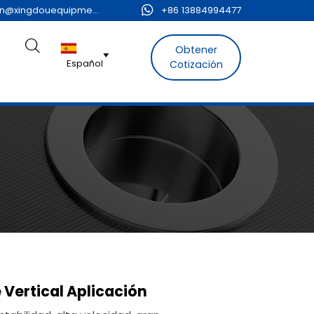
admin@xingdouequipment.com

+86 13884994477

Obtener

Español
Cotización
 Vertical Aplicación