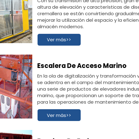
Con su transmisión de alta precisión, gran e
altura de elevación y características de di
cremallera se están convirtiendo gradualme
mejorar la utilización del espacio y la eficie
almacén modernos.
Ver más>>
Escalera De Acceso Marino
En la ola de digitalización y transformación 
se adentra en el campo del mantenimiento d
una serie de productos de elevadores indu
marino, que proporcionan un soporte de tran
para las operaciones de mantenimiento de
inteligentes y altamente confiables.
Ver más>>